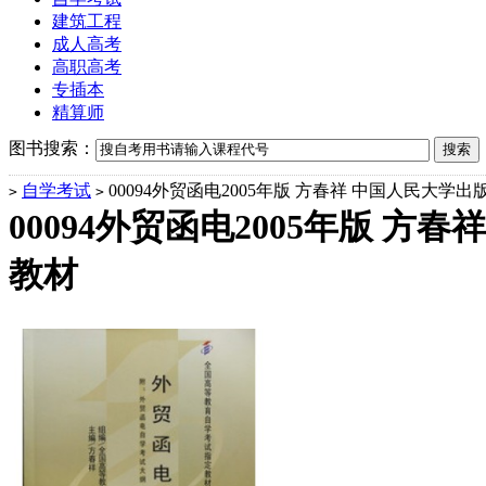
建筑工程
成人高考
高职高考
专插本
精算师
图书搜索：
自学考试
00094外贸函电2005年版 方春祥 中国人民大学
>
>
00094外贸函电2005年版 方
教材